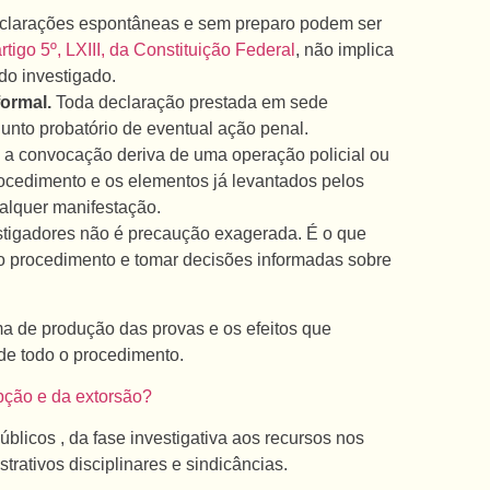
larações espontâneas e sem preparo podem ser
rtigo 5º, LXIII, da Constituição Federal
, não implica
do investigado.
ormal.
Toda declaração prestada em sede
junto probatório de eventual ação penal.
a convocação deriva de uma operação policial ou
procedimento e os elementos já levantados pelos
ualquer manifestação.
estigadores não é precaução exagerada. É o que
no procedimento e tomar decisões informadas sobre
rma de produção das provas e os efeitos que
de todo o procedimento.
pção e da extorsão?
licos , da fase investigativa aos recursos nos
trativos disciplinares e sindicâncias.