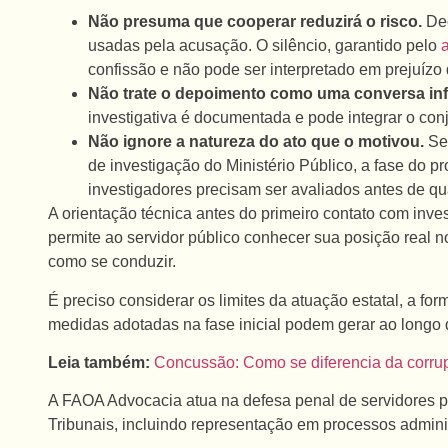
Não presuma que cooperar reduzirá o risco.
Dec
usadas pela acusação. O silêncio, garantido pelo
a
confissão e não pode ser interpretado em prejuízo 
Não trate o depoimento como uma conversa inf
investigativa é documentada e pode integrar o con
Não ignore a natureza do ato que o motivou.
Se 
de investigação do Ministério Público, a fase do 
investigadores precisam ser avaliados antes de q
A orientação técnica antes do primeiro contato com inv
permite ao servidor público conhecer sua posição real 
como se conduzir.
É preciso considerar os limites da atuação estatal, a fo
medidas adotadas na fase inicial podem gerar ao longo 
Leia também:
Concussão: Como se diferencia da corru
A FAOA Advocacia atua na defesa penal de servidores púb
Tribunais, incluindo representação em processos adminis