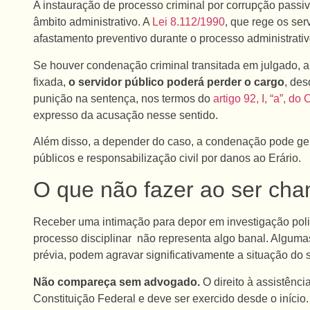
A instauração de processo criminal por corrupção pass
âmbito administrativo. A
Lei 8.112/1990
, que rege os ser
afastamento preventivo durante o processo administrativ
Se houver condenação criminal transitada em julgado, al
fixada,
o servidor público poderá perder o cargo
, des
punição na sentença, nos termos do
artigo 92, I, “a”, d
expresso da acusação nesse sentido.
Além disso, a depender do caso, a condenação pode gerar
públicos e responsabilização civil por danos ao Erário.
O que não fazer ao ser ch
Receber uma intimação para depor em investigação poli
processo disciplinar não representa algo banal. Alguma
prévia, podem agravar significativamente a situação do s
Não compareça sem advogado.
O direito à assistênci
Constituição Federal e deve ser exercido desde o início.