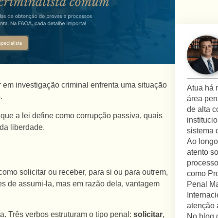
 em investigação criminal enfrenta uma situação
Atua há 
o.
área pen
de alta 
que a lei define como corrupção passiva, quais
instituc
da liberdade.
sistema d
Ao longo
atento s
processo
omo solicitar ou receber, para si ou para outrem,
como Pro
ntes de assumi-la, mas em razão dela, vantagem
Penal Ma
Internac
atenção 
a. Três verbos estruturam o tipo penal:
solicitar
,
No blog 