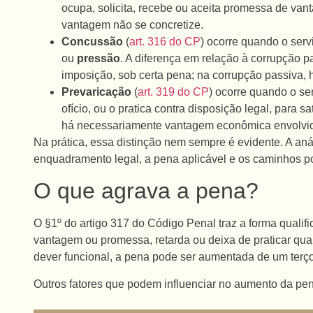
ocupa, solicita, recebe ou aceita promessa de va
vantagem não se concretize.
Concussão
(
art. 316 do CP
) ocorre quando o serv
ou
pressão
. A diferença em relação à corrupção 
imposição, sob certa pena; na corrupção passiva, h
Prevaricação
(
art. 319 do CP
) ocorre quando o ser
ofício, ou o pratica contra disposição legal, para s
há necessariamente vantagem econômica envolvi
Na prática, essa distinção nem sempre é evidente. A anál
enquadramento legal, a pena aplicável e os caminhos po
O que agrava a pena?
O §1º do artigo 317 do Código Penal traz a forma qualif
vantagem ou promessa, retarda ou deixa de praticar qualq
dever funcional, a pena pode ser aumentada de um terço
Outros fatores que podem influenciar no aumento da pe