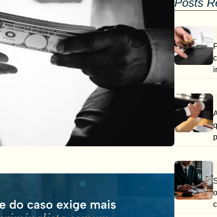
Posts R
F
c
i
A
q
p
S
o
c