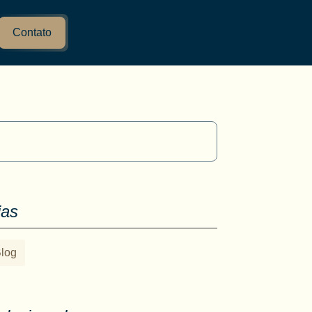
Contato
ias
log