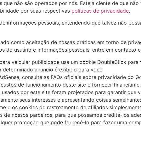
nos que não são operados por nós. Esteja ciente de que não
bilidade por suas respectivas
políticas de privacidade
.
ão de informações pessoais, entendendo que talvez não pos
rado como aceitação de nossas práticas em torno de privac
 do usuário e informações pessoais, entre em contacto 
ra veicular publicidade usa um cookie DoubleClick para v
 determinado anúncio é exibido para você.
dSense, consulte as FAQs oficiais sobre privacidade do G
custos de funcionamento deste site e fornecer financiame
sados ​​por este site foram projetados para garantir que 
amente seus interesses e apresentando coisas semelhantes
e e os cookies de rastreamento de afiliados simplesmente
es de nossos parceiros, para que possamos creditá-los ade
ualquer promoção que pode fornecê-lo para fazer uma comp